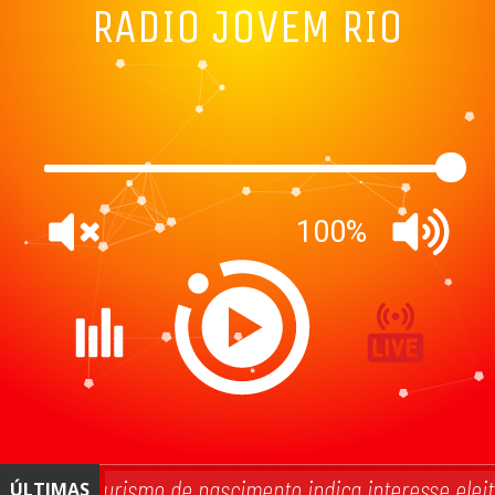
RADIO JOVEM RIO
100%
p contra turismo de nascimento indica interesse eleito
ÚLTIMAS